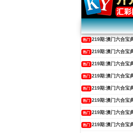
219期:澳门六合
热门
219期:澳门六合
热门
219期:澳门六合
热门
219期:澳门六合
热门
219期:澳门六合
热门
219期:澳门六合
热门
219期:澳门六合
热门
219期:澳门六合
热门