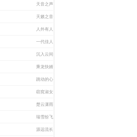
天音之声
天籁之音
人外有人
一代佳人
沉入云间
乘龙快婿
跳动的心
窈窕淑女
楚云潇雨
瑞雪纷飞
源远流长