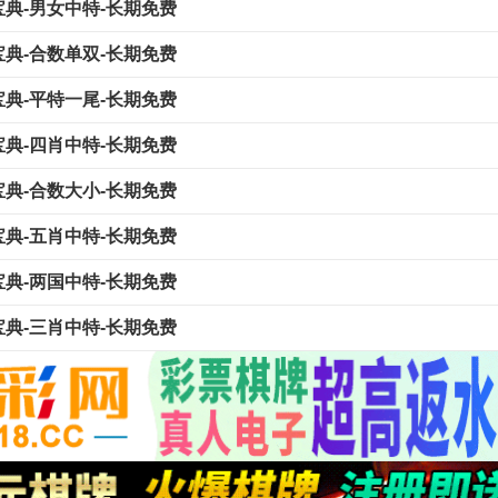
合宝典-男女中特-长期免费
合宝典-合数单双-长期免费
合宝典-平特一尾-长期免费
合宝典-四肖中特-长期免费
合宝典-合数大小-长期免费
合宝典-五肖中特-长期免费
合宝典-两国中特-长期免费
合宝典-三肖中特-长期免费