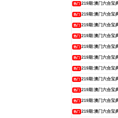
219期:澳门六合
热门
219期:澳门六合
热门
219期:澳门六合
热门
219期:澳门六合
热门
219期:澳门六合
热门
219期:澳门六合
热门
219期:澳门六合
热门
219期:澳门六合
热门
219期:澳门六合
热门
219期:澳门六合
热门
219期:澳门六合
热门