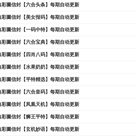
宝典彩圖信封【六合头条】每期自动更新
宝典彩圖信封【美女报码】每期自动更新
宝典彩圖信封【一码中特】每期自动更新
宝典彩圖信封【六合宝典】每期自动更新
宝典彩圖信封【四肖八码】每期自动更新
宝典彩圖信封【水果奶奶】每期自动更新
宝典彩圖信封【平特精选】每期自动更新
宝典彩圖信封【六合皇码】每期自动更新
宝典彩圖信封【凤凰天机】每期自动更新
宝典彩圖信封【狮王平特】每期自动更新
宝典彩圖信封【玄机妙语】每期自动更新