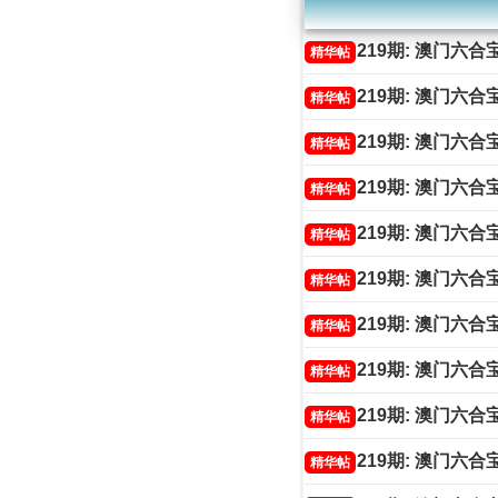
219期: 澳门六
精华帖
219期: 澳门六
精华帖
219期: 澳门六
精华帖
219期: 澳门六
精华帖
219期: 澳门六
精华帖
219期: 澳门六
精华帖
219期: 澳门六
精华帖
219期: 澳门六
精华帖
219期: 澳门六
精华帖
219期: 澳门六
精华帖