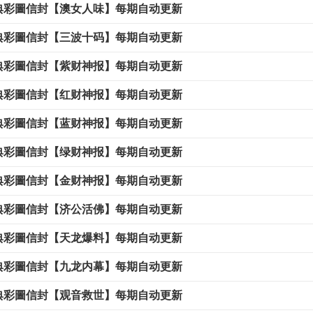
宝典彩圖信封【澳女人味】每期自动更新
宝典彩圖信封【三波十码】每期自动更新
宝典彩圖信封【紫财神报】每期自动更新
宝典彩圖信封【红财神报】每期自动更新
宝典彩圖信封【蓝财神报】每期自动更新
宝典彩圖信封【绿财神报】每期自动更新
宝典彩圖信封【金财神报】每期自动更新
宝典彩圖信封【济公活佛】每期自动更新
宝典彩圖信封【天龙爆料】每期自动更新
宝典彩圖信封【九龙内幕】每期自动更新
宝典彩圖信封【观音救世】每期自动更新