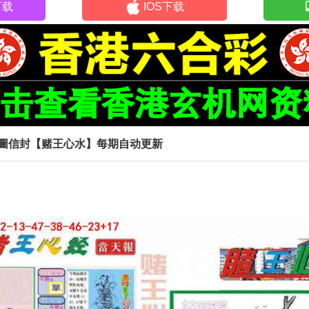
下载
IOS下载
彩圖信封【赌王心水】每期自动更新